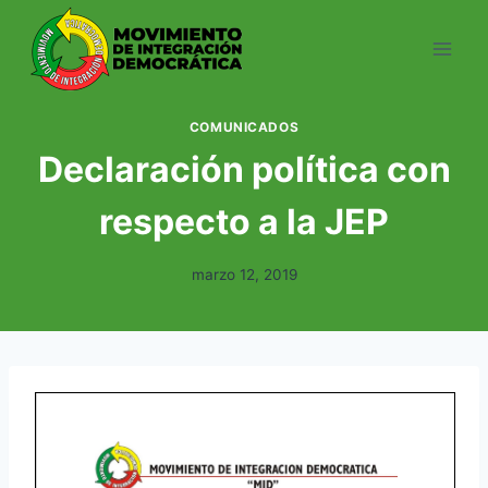
Saltar
al
contenido
COMUNICADOS
Declaración política con
respecto a la JEP
marzo 12, 2019