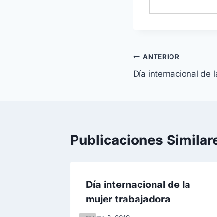
Navegación
ANTERIOR
Día internacional de 
de
entradas
Publicaciones Similar
rar o
Día internacional de la
mujer trabajadora